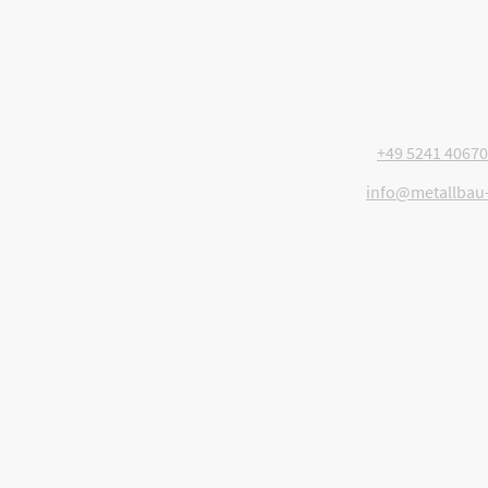
Telefon:
+49 5241 40670
E-Mail:
info@metallbau
Adresse:
Verler Straße 352
33334 Gütersloh