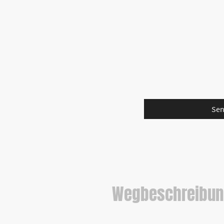
Ich bin damit einve
Daten zum Zwecke 
Kontaktaufnahme g
verarbeitet werden.
ich meine Einwillig
widerrufen kann.
*
Bitte füllen Sie alle erf
Se
Wegbeschreibun