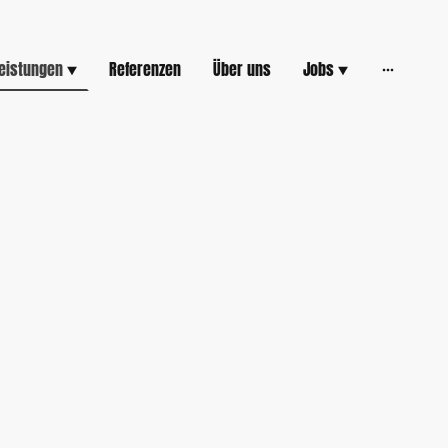
eistungen
Referenzen
Über uns
Jobs
s Leistungsspektrum gewähren.
 ausgeführt. Jeder Auftrag
n Konstrukteuren sorgfältig
tail, um sicherzustellen, dass