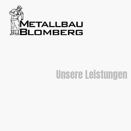
Unsere Leistungen
Nachfolgend möchten wir Ihnen
Unsere umfassenden Dienstleis
wird von unserem hochqualifiz
geplant, bearbeitet und montie
unsere Arbeit höchsten Standa